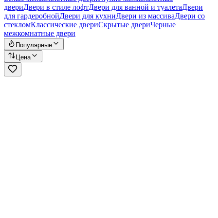
двери
Двери в стиле лофт
Двери для ванной и туалета
Двери
для гардеробной
Двери для кухни
Двери из массива
Двери со
стеклом
Классические двери
Скрытые двери
Черные
межкомнатные двери
Популярные
Цена