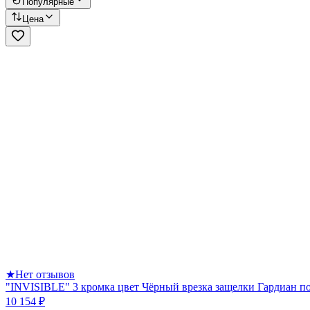
Популярные
Цена
★
Нет отзывов
"INVISIBLE" 3 кромка цвет Чёрный врезка защелки Гардиан п
10 154 ₽