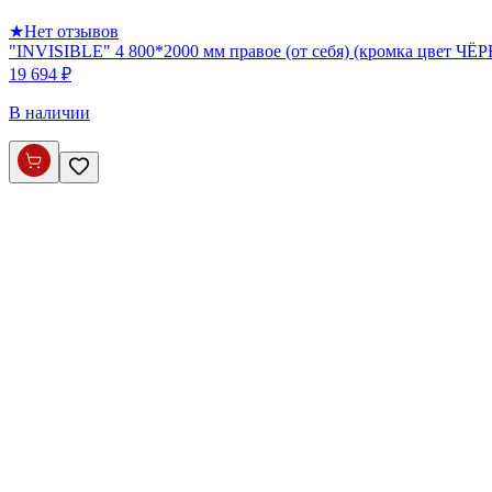
★
Нет отзывов
"INVISIBLE" 4 800*2000 мм правое (от себя) (кромка цвет Ч
19 694 ₽
В наличии