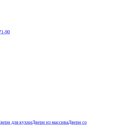
71-90
вери для кухни
Двери из массива
Двери со