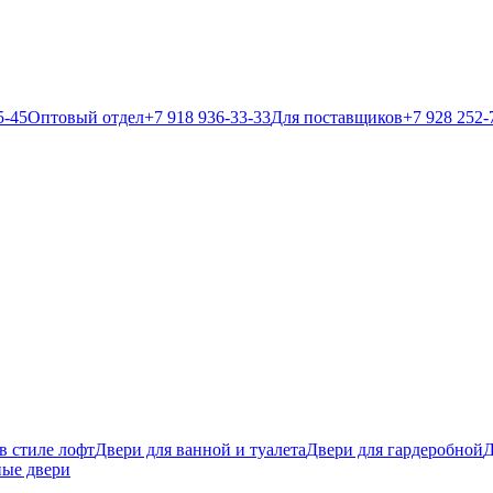
5-45
Оптовый отдел
+7 918 936-33-33
Для поставщиков
+7 928 252-
в стиле лофт
Двери для ванной и туалета
Двери для гардеробной
Д
ые двери