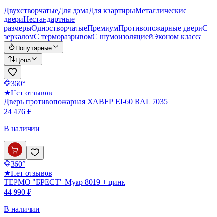
Двухстворчатые
Для дома
Для квартиры
Металлические
двери
Нестандартные
размеры
Одностворчатые
Премиум
Противопожарные двери
С
зеркалом
С терморазрывом
С шумоизоляцией
Эконом класса
Популярные
Цена
360°
★
Нет отзывов
Дверь противопожарная ХАВЕР EI-60 RAL 7035
24 476 ₽
В наличии
360°
★
Нет отзывов
ТЕРМО "БРЕСТ" Муар 8019 + цинк
44 990 ₽
В наличии