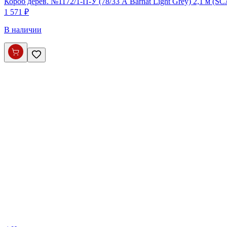
Короб дерев. №1172/1-П-У (78/33 А Barhat Light Grey) 2,1 м (S
1 571 ₽
В наличии