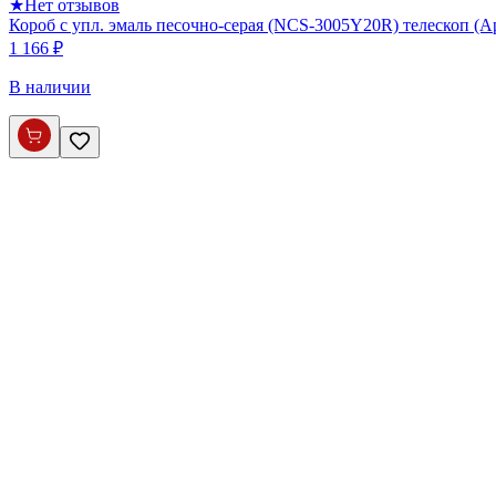
★
Нет отзывов
Короб с упл. эмаль песочно-серая (NCS-3005Y20R) телескоп (
1 166 ₽
В наличии