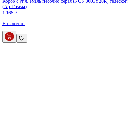
Короб с упл. эмаль песочно-серая (NCS-3005Y20R) телескоп
(АртГамма)
1 166 ₽
В наличии