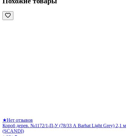
Похожие товары
★
Нет отзывов
Короб дерев. №1172/1-П-У (78/33 А Barhat Light Grey) 2,1 м
(SCANDI)