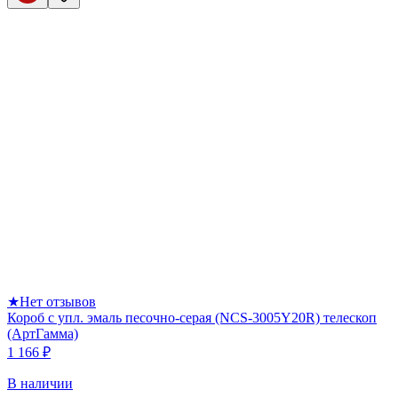
★
Нет отзывов
Короб с упл. эмаль песочно-серая (NCS-3005Y20R) телескоп
(АртГамма)
1 166 ₽
В наличии