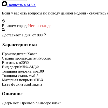
Написать в MAX
Если у вас есть вопросы по поводу данной модели - свяжитесь
В вашем городе
Нет на складе
Доставка
от 1 дня, от 800 ₽
Характеристики
Производитель
Хавер
Страна производителя
Россия
Высота, мм
2050
Вид двери
МДФ-МДФ
Толщина полотна, мм
100
Толщина стали, мм
1.5
Материал покрытия
ПВХ
Цвет фурнитуры
Никель
Описание
Дверь мет. Премьер "Альберо блэк"