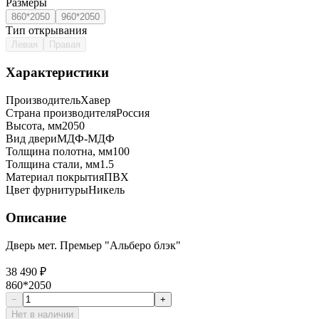
Размеры
860*2050
960*2050
Тип открывания
Левая
Правая
Характеристики
Производитель
Хавер
Страна производителя
Россия
Высота, мм
2050
Вид двери
МДФ-МДФ
Толщина полотна, мм
100
Толщина стали, мм
1.5
Материал покрытия
ПВХ
Цвет фурнитуры
Никель
Описание
Дверь мет. Премьер "Альберо блэк"
38 490 ₽
860*2050
−
+
Нет в наличии