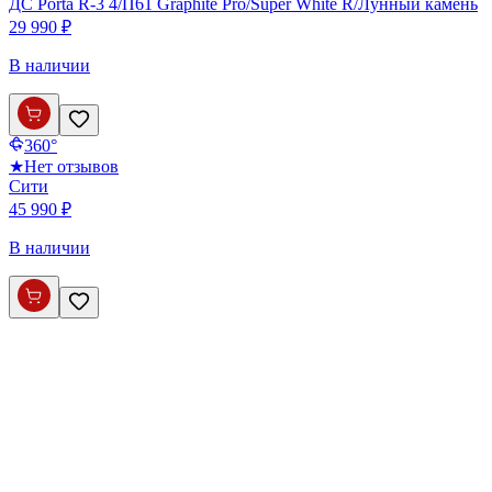
ДС Porta R-3 4/П61 Graphite Pro/Super White R/Лунный камень
29 990 ₽
В наличии
360°
★
Нет отзывов
Сити
45 990 ₽
В наличии