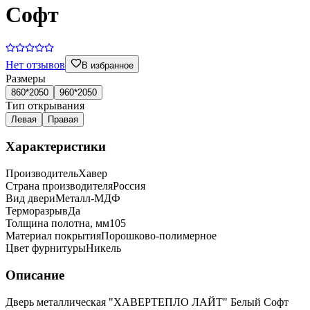
Софт
Нет отзывов
В избранное
Размеры
860*2050
960*2050
Тип открывания
Левая
Правая
Характеристики
Производитель
Хавер
Страна производителя
Россия
Вид двери
Металл-МДФ
Терморазрыв
Да
Толщина полотна, мм
105
Материал покрытия
Порошково-полимерное
Цвет фурнитуры
Никель
Описание
Дверь металлическая "ХАВЕРТЕПЛО ЛАЙТ" Белый Софт