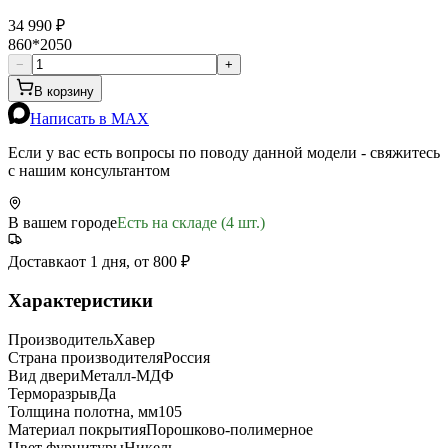
34 990 ₽
860*2050
−
+
В корзину
Написать в MAX
Если у вас есть вопросы по поводу данной модели - свяжитесь
с нашим консультантом
В вашем городе
Есть на складе (4 шт.)
Доставка
от 1 дня, от 800 ₽
Характеристики
Производитель
Хавер
Страна производителя
Россия
Вид двери
Металл-МДФ
Терморазрыв
Да
Толщина полотна, мм
105
Материал покрытия
Порошково-полимерное
Цвет фурнитуры
Никель