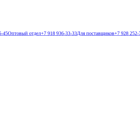
5-45
Оптовый отдел
+7 918 936-33-33
Для поставщиков
+7 928 252-