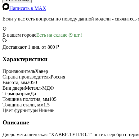
Написать в MAX
Если у вас есть вопросы по поводу данной модели - свяжитесь
В вашем городе
Есть на складе (9 шт.)
Доставка
от 1 дня, от 800 ₽
Характеристики
Производитель
Хавер
Страна производителя
Россия
Высота, мм
2050
Вид двери
Металл-МДФ
Терморазрыв
Да
Толщина полотна, мм
105
Толщина стали, мм
1.5
Цвет фурнитуры
Никель
Описание
Дверь металлическая "ХАВЕР-ТЕПЛО-1" антик серебро с терм