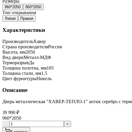
Размеры
960*2050
860*2050
Тип открывания
Левая
Правая
Характеристики
Производитель
Хавер
Страна производителя
Россия
Высота, мм
2050
Вид двери
Металл-МДФ
Терморазрыв
Да
Толщина полотна, мм
105
Толщина стали, мм
1.5
Цвет фурнитуры
Никель
Описание
Дверь металлическая "ХАВЕР-ТЕПЛО-1" антик серебро с терм
39 990 ₽
960*2050
−
+
В корзину