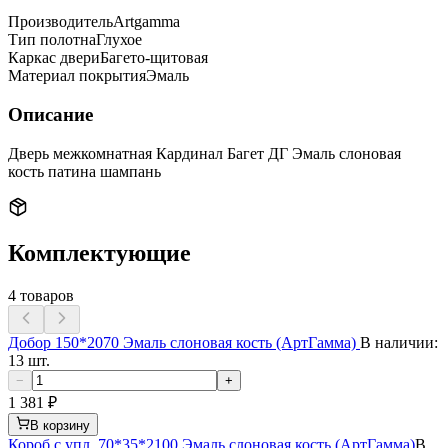
Производитель
Artgamma
Тип полотна
Глухое
Каркас двери
Багето-щитовая
Материал покрытия
Эмаль
Описание
Дверь межкомнатная Кардинал Багет ДГ Эмаль слоновая
кость патина шампань
Комплектующие
4
товаров
Добор 150*2070 Эмаль слоновая кость (АртГамма)
В наличии:
13 шт.
−
+
1 381
₽
В корзину
Короб с упл. 70*35*2100 Эмаль слоновая кость (АртГамма)
В