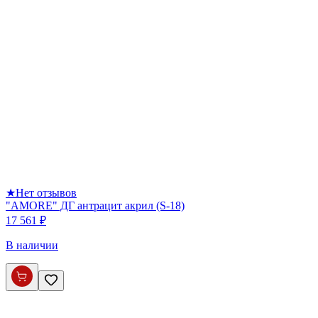
★
Нет отзывов
"AMORE" ДГ антрацит акрил (S-18)
17 561 ₽
В наличии