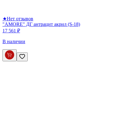
★
Нет отзывов
"AMORE" ДГ антрацит акрил (S-18)
17 561 ₽
В наличии