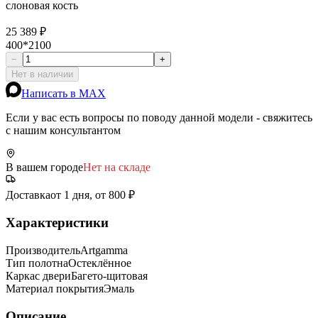
слоновая кость
25 389 ₽
400*2100
−
+
Нет в наличии
Написать в MAX
Если у вас есть вопросы по поводу данной модели - свяжитесь
с нашим консультантом
В вашем городе
Нет на складе
Доставка
от 1 дня, от 800 ₽
Характеристики
Производитель
Artgamma
Тип полотна
Остеклённое
Каркас двери
Багето-щитовая
Материал покрытия
Эмаль
Описание