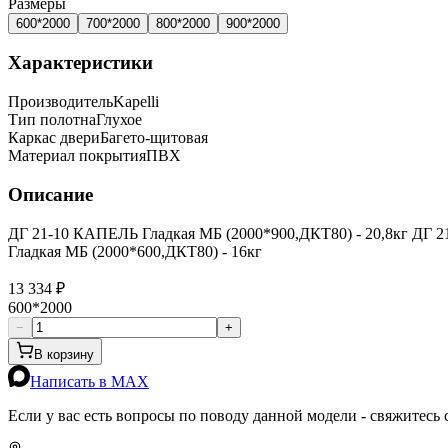
Размеры
600*2000
700*2000
800*2000
900*2000
Характеристики
Производитель
Kapelli
Тип полотна
Глухое
Каркас двери
Багето-щитовая
Материал покрытия
ПВХ
Описание
ДГ 21-10 КАПЕЛЬ Гладкая МБ (2000*900,ДКТ80) - 20,8кг ДГ 2
Гладкая МБ (2000*600,ДКТ80) - 16кг
13 334 ₽
600*2000
−
+
В корзину
Написать в MAX
Если у вас есть вопросы по поводу данной модели - свяжитесь