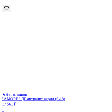
★
Нет отзывов
"AMORE" ДГ антрацит акрил (S-18)
17 561 ₽