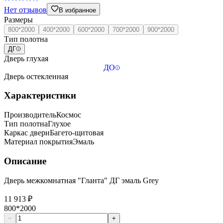
Нет отзывов
В избранное
Размеры
800*2000
400*2000
600*2000
700*2000
900*2000
Тип полотна
ДГ
Дверь глухая
ДО
Дверь остекленная
Характеристики
Производитель
Космос
Тип полотна
Глухое
Каркас двери
Багето-щитовая
Материал покрытия
Эмаль
Описание
Дверь межкомнатная "Гланта" ДГ эмаль Grey
11 913 ₽
800*2000
−
+