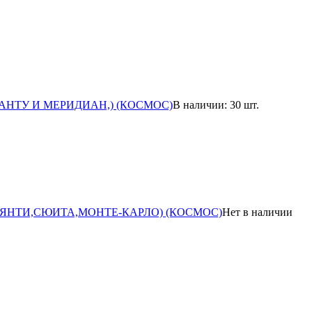
А ГЛАНТУ И МЕРИДИАН,) (КОСМОС)
В наличии: 30 шт.
Ь",КЬЯНТИ,СЮИТА,МОНТЕ-КАРЛО) (КОСМОС)
Нет в наличии