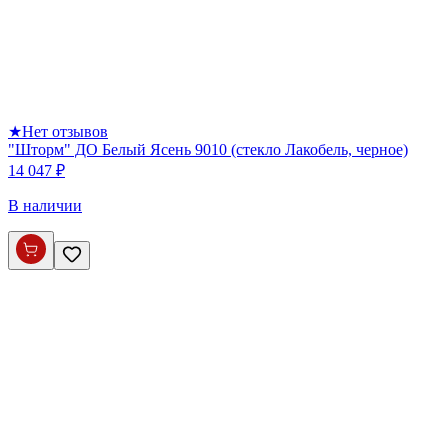
★
Нет отзывов
"Шторм" ДО Белый Ясень 9010 (стекло Лакобель, черное)
14 047 ₽
В наличии