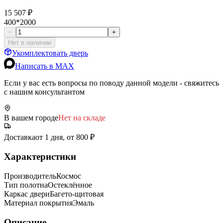
15 507 ₽
400*2000
−
+
Нет в наличии
Укомплектовать дверь
Написать в MAX
Если у вас есть вопросы по поводу данной модели - свяжитесь
с нашим консультантом
В вашем городе
Нет на складе
Доставка
от 1 дня, от 800 ₽
Характеристики
Производитель
Космос
Тип полотна
Остеклённое
Каркас двери
Багето-щитовая
Материал покрытия
Эмаль
Описание