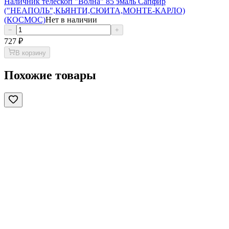
Наличник телескоп "Волна" 85 эмаль Сапфир
("НЕАПОЛЬ",КЬЯНТИ,СЮИТА,МОНТЕ-КАРЛО)
(КОСМОС)
Нет в наличии
−
+
727
₽
В корзину
Похожие товары