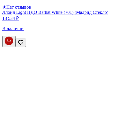
★
Нет отзывов
Ллойд Light ПДО Barhat White (701) (Мадрид Стекло)
13 534 ₽
В наличии