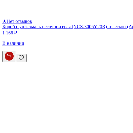
★
Нет отзывов
Короб с упл. эмаль песочно-серая (NCS-3005Y20R) телескоп (
1 166 ₽
В наличии