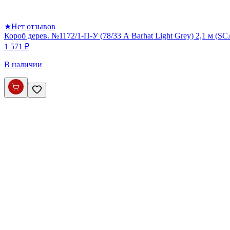
★
Нет отзывов
Короб дерев. №1172/1-П-У (78/33 А Barhat Light Grey) 2,1 м (S
1 571 ₽
В наличии