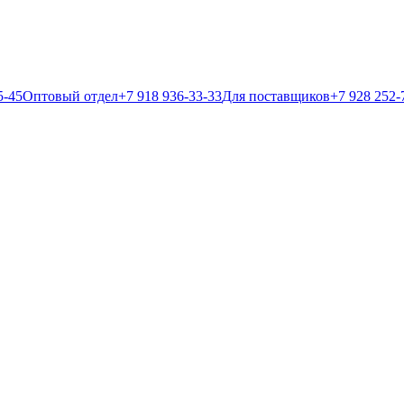
5-45
Оптовый отдел
+7 918 936-33-33
Для поставщиков
+7 928 252-