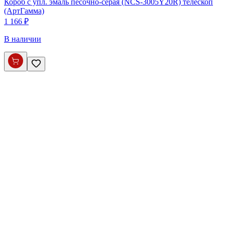
Короб с упл. эмаль песочно-серая (NCS-3005Y20R) телескоп
(АртГамма)
1 166 ₽
В наличии