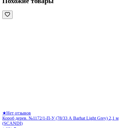
Похожие товары
★
Нет отзывов
Короб дерев. №1172/1-П-У (78/33 А Barhat Light Grey) 2,1 м
(SCANDI)