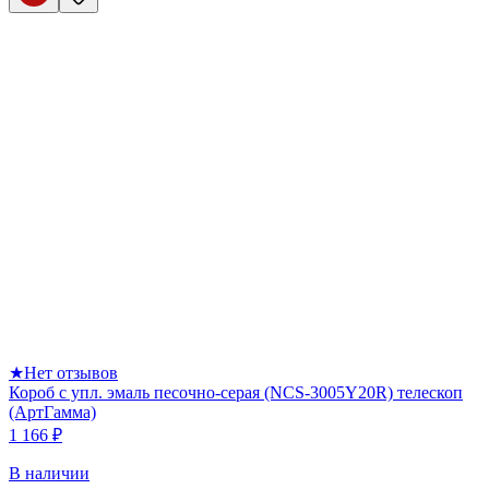
★
Нет отзывов
Короб с упл. эмаль песочно-серая (NCS-3005Y20R) телескоп
(АртГамма)
1 166 ₽
В наличии