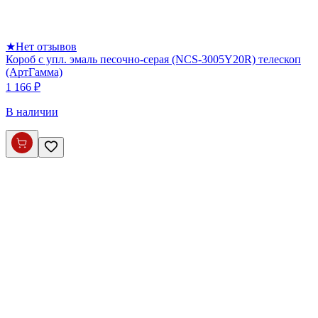
★
Нет отзывов
Короб с упл. эмаль песочно-серая (NCS-3005Y20R) телескоп
(АртГамма)
1 166 ₽
В наличии