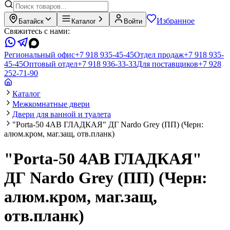
Избранное
Батайск
Каталог
Войти
Свяжитесь с нами:
Региональный офис
+7 918 935-45-45
Отдел продаж
+7 918 935-
45-45
Оптовый отдел
+7 918 936-33-33
Для поставщиков
+7 928
252-71-90
Каталог
Межкомнатные двери
Двери для ванной и туалета
"Porta-50 4AB ГЛАДКАЯ" ДГ Nardo Grey (ПП) (Черн:
алюм.кром, маг.защ, отв.планк)
"Porta-50 4AB ГЛАДКАЯ"
ДГ Nardo Grey (ПП) (Черн:
алюм.кром, маг.защ,
отв.планк)