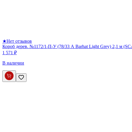
★
Нет отзывов
Короб дерев. №1172/1-П-У (78/33 А Barhat Light Grey) 2,1 м (S
1 571 ₽
В наличии