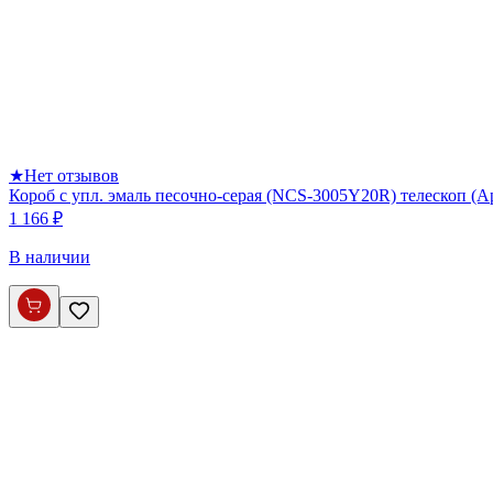
★
Нет отзывов
Короб с упл. эмаль песочно-серая (NCS-3005Y20R) телескоп (
1 166 ₽
В наличии