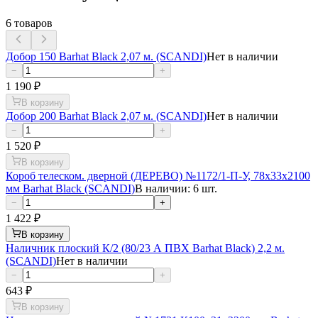
6
товаров
Добор 150 Barhat Black 2,07 м. (SCANDI)
Нет в наличии
−
+
1 190
₽
В корзину
Добор 200 Barhat Black 2,07 м. (SCANDI)
Нет в наличии
−
+
1 520
₽
В корзину
Короб телеском. дверной (ДЕРЕВО) №1172/1-П-У, 78х33х2100
мм Barhat Black (SCANDI)
В наличии: 6 шт.
−
+
1 422
₽
В корзину
Наличник плоский К/2 (80/23 А ПВХ Barhat Black) 2,2 м.
(SCANDI)
Нет в наличии
−
+
643
₽
В корзину