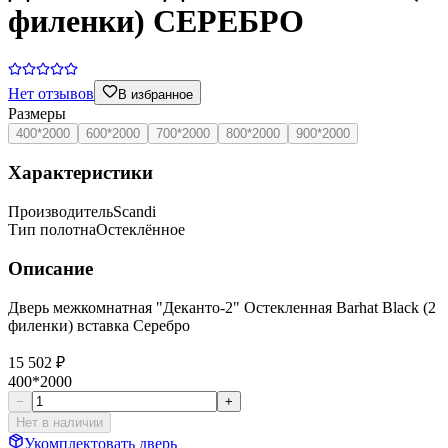
филенки) СЕРЕБРО
Нет отзывов
В избранное
Размеры
400*2000
600*2000
700*2000
800*2000
900*2000
Характеристики
Производитель
Scandi
Тип полотна
Остеклённое
Описание
Дверь межкомнатная "Деканто-2" Остекленная Barhat Black (2
филенки) вставка Серебро
15 502 ₽
400*2000
−
+
Нет в наличии
Укомплектовать дверь