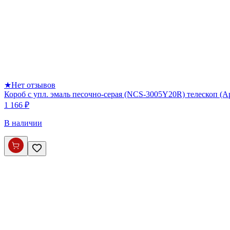
★
Нет отзывов
Короб с упл. эмаль песочно-серая (NCS-3005Y20R) телескоп (
1 166 ₽
В наличии