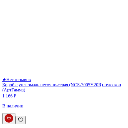
★
Нет отзывов
Короб с упл. эмаль песочно-серая (NCS-3005Y20R) телескоп
(АртГамма)
1 166 ₽
В наличии