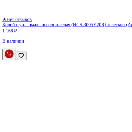
★
Нет отзывов
Короб с упл. эмаль песочно-серая (NCS-3005Y20R) телескоп (
1 166 ₽
В наличии