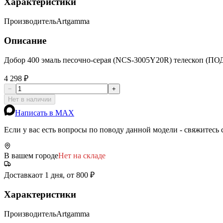
Характеристики
Производитель
Artgamma
Описание
Добор 400 эмаль песочно-серая (NCS-3005Y20R) телескоп (П
4 298 ₽
−
+
Нет в наличии
Написать в MAX
Если у вас есть вопросы по поводу данной модели - свяжитесь
В вашем городе
Нет на складе
Доставка
от 1 дня, от 800 ₽
Характеристики
Производитель
Artgamma