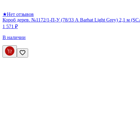
★
Нет отзывов
Короб дерев. №1172/1-П-У (78/33 А Barhat Light Grey) 2,1 м (S
1 571 ₽
В наличии