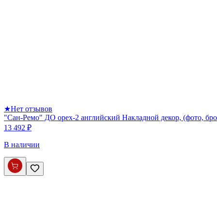
★
Нет отзывов
"Сан-Ремо" ДО орех-2 английский Накладной декор, (фото, бро
13 492 ₽
В наличии