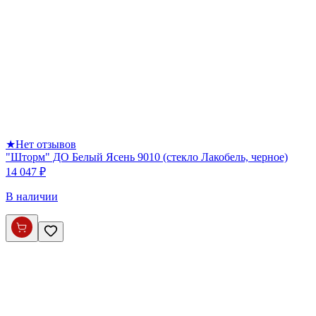
★
Нет отзывов
"Шторм" ДО Белый Ясень 9010 (стекло Лакобель, черное)
14 047 ₽
В наличии