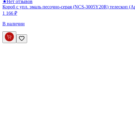
★
Нет отзывов
Короб с упл. эмаль песочно-серая (NCS-3005Y20R) телескоп (
1 166 ₽
В наличии