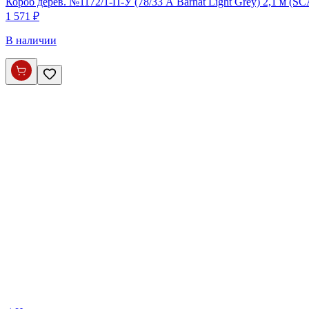
Короб дерев. №1172/1-П-У (78/33 А Barhat Light Grey) 2,1 м (S
1 571 ₽
В наличии