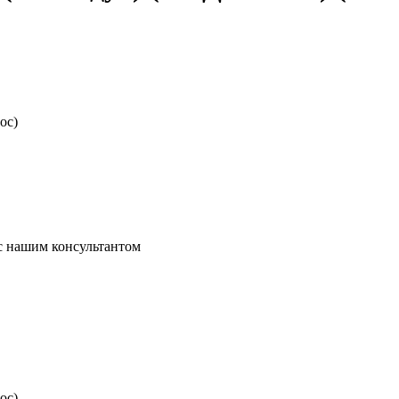
ос)
 с нашим консультантом
ос)