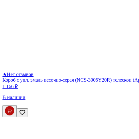
★
Нет отзывов
Короб с упл. эмаль песочно-серая (NCS-3005Y20R) телескоп (
1 166 ₽
В наличии