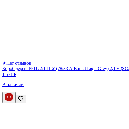
★
Нет отзывов
Короб дерев. №1172/1-П-У (78/33 А Barhat Light Grey) 2,1 м (S
1 571 ₽
В наличии