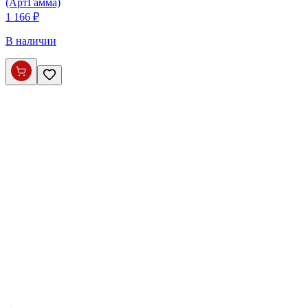
(АртГамма)
1 166 ₽
В наличии