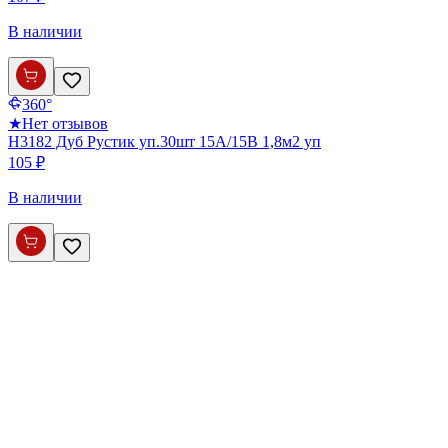
В наличии
360°
★
Нет отзывов
Н3182 Дуб Рустик уп.30шт 15А/15В 1,8м2 уп
105 ₽
В наличии