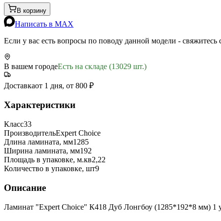
В корзину
Написать в MAX
Если у вас есть вопросы по поводу данной модели - свяжитесь
В вашем городе
Есть на складе (13029 шт.)
Доставка
от 1 дня, от 800 ₽
Характеристики
Класс
33
Производитель
Expert Choice
Длина ламината, мм
1285
Ширина ламината, мм
192
Площадь в упаковке, м.кв
2,22
Количество в упаковке, шт
9
Описание
Ламинат "Expert Choice" К418 Дуб Лонгбоу (1285*192*8 мм) 1 у