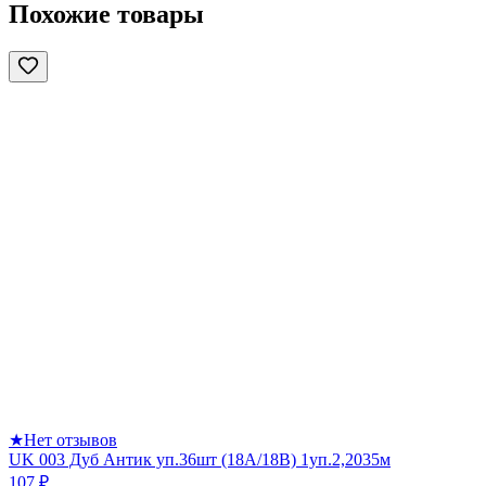
Похожие товары
★
Нет отзывов
UK 003 Дуб Антик уп.36шт (18А/18В) 1уп.2,2035м
107 ₽