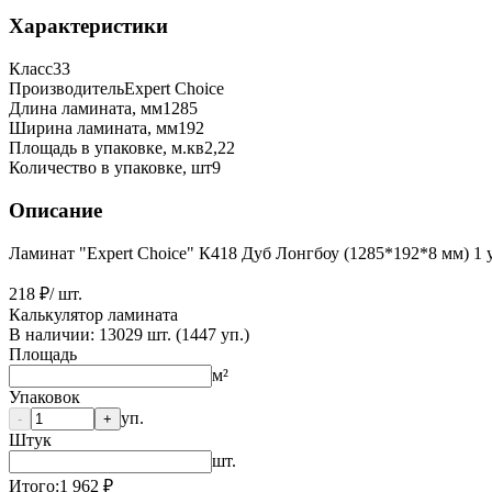
Характеристики
Класс
33
Производитель
Expert Choice
Длина ламината, мм
1285
Ширина ламината, мм
192
Площадь в упаковке, м.кв
2,22
Количество в упаковке, шт
9
Описание
Ламинат "Expert Choice" К418 Дуб Лонгбоу (1285*192*8 мм) 1 у
218 ₽
/ шт.
Калькулятор ламината
В наличии:
13029
шт. (
1447
уп.)
Площадь
м²
Упаковок
уп.
-
+
Штук
шт.
Итого:
1 962
₽