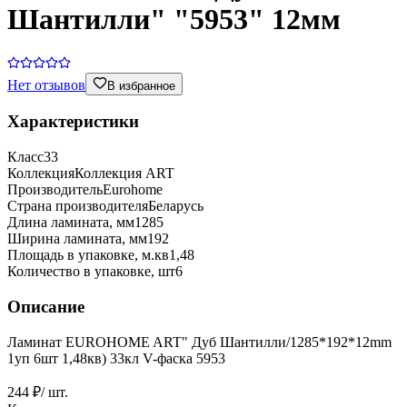
Шантилли" "5953" 12мм
Нет отзывов
В избранное
Характеристики
Класс
33
Коллекция
Коллекция ART
Производитель
Eurohome
Страна производителя
Беларусь
Длина ламината, мм
1285
Ширина ламината, мм
192
Площадь в упаковке, м.кв
1,48
Количество в упаковке, шт
6
Описание
Ламинат EUROHOME ART" Дуб Шантилли/1285*192*12mm
1уп 6шт 1,48кв) 33кл V-фаска 5953
244 ₽
/ шт.