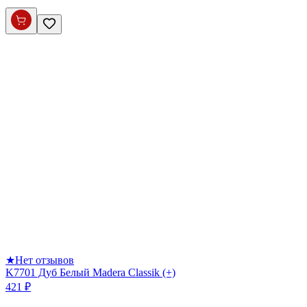
★
Нет отзывов
K7701 Дуб Белый Madera Classik (+)
421 ₽