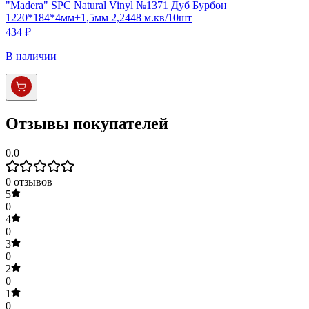
"Madera" SPC Natural Vinyl №1371 Дуб Бурбон
1220*184*4мм+1,5мм 2,2448 м.кв/10шт
434 ₽
В наличии
Отзывы покупателей
0.0
0
отзывов
5
0
4
0
3
0
2
0
1
0