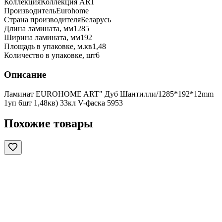
Коллекция
Коллекция ART
Производитель
Eurohome
Страна производителя
Беларусь
Длина ламината, мм
1285
Ширина ламината, мм
192
Площадь в упаковке, м.кв
1,48
Количество в упаковке, шт
6
Описание
Ламинат EUROHOME ART" Дуб Шантилли/1285*192*12mm
1уп 6шт 1,48кв) 33кл V-фаска 5953
Похожие товары