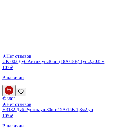
★
Нет отзывов
UK 003 Дуб Антик уп.36шт (18А/18В) 1уп.2,2035м
107 ₽
В наличии
360°
★
Нет отзывов
Н3182 Дуб Рустик уп.30шт 15А/15В 1,8м2 уп
105 ₽
В наличии