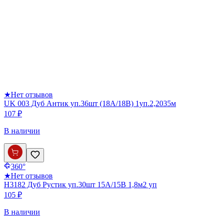
★
Нет отзывов
UK 003 Дуб Антик уп.36шт (18А/18В) 1уп.2,2035м
107 ₽
В наличии
360°
★
Нет отзывов
Н3182 Дуб Рустик уп.30шт 15А/15В 1,8м2 уп
105 ₽
В наличии