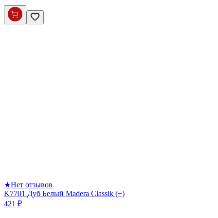
★
Нет отзывов
K7701 Дуб Белый Madera Classik (+)
421 ₽