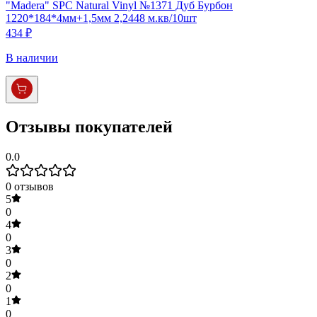
"Madera" SPC Natural Vinyl №1371 Дуб Бурбон
1220*184*4мм+1,5мм 2,2448 м.кв/10шт
434 ₽
В наличии
Отзывы покупателей
0.0
0
отзывов
5
0
4
0
3
0
2
0
1
0