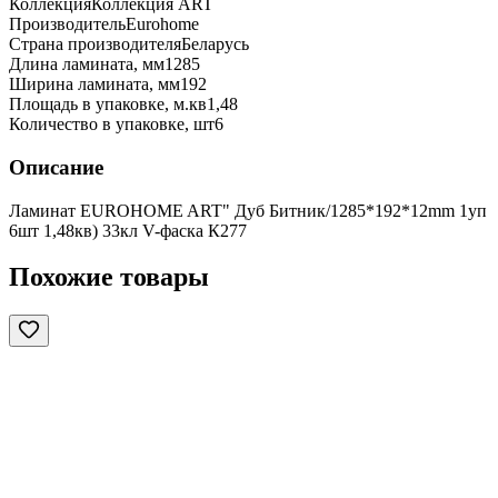
Коллекция
Коллекция ART
Производитель
Eurohome
Страна производителя
Беларусь
Длина ламината, мм
1285
Ширина ламината, мм
192
Площадь в упаковке, м.кв
1,48
Количество в упаковке, шт
6
Описание
Ламинат EUROHOME ART" Дуб Битник/1285*192*12mm 1уп
6шт 1,48кв) 33кл V-фаска К277
Похожие товары