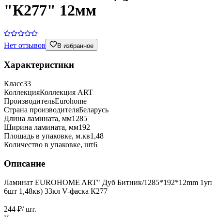
"К277" 12мм
Нет отзывов
В избранное
Характеристики
Класс
33
Коллекция
Коллекция ART
Производитель
Eurohome
Страна производителя
Беларусь
Длина ламината, мм
1285
Ширина ламината, мм
192
Площадь в упаковке, м.кв
1,48
Количество в упаковке, шт
6
Описание
Ламинат EUROHOME ART" Дуб Битник/1285*192*12mm 1уп
6шт 1,48кв) 33кл V-фаска К277
244 ₽
/ шт.