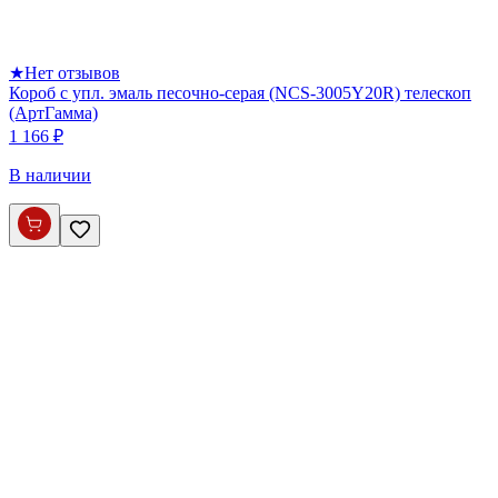
★
Нет отзывов
Короб с упл. эмаль песочно-серая (NCS-3005Y20R) телескоп
(АртГамма)
1 166 ₽
В наличии