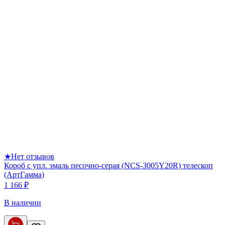
★
Нет отзывов
Короб с упл. эмаль песочно-серая (NCS-3005Y20R) телескоп
(АртГамма)
1 166 ₽
В наличии