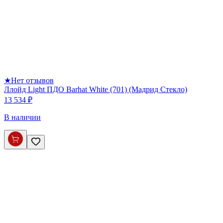
★
Нет отзывов
Ллойд Light ПДО Barhat White (701) (Мадрид Стекло)
13 534 ₽
В наличии