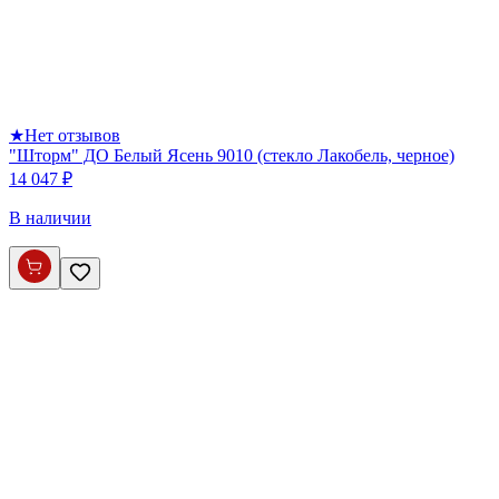
★
Нет отзывов
"Шторм" ДО Белый Ясень 9010 (стекло Лакобель, черное)
14 047 ₽
В наличии