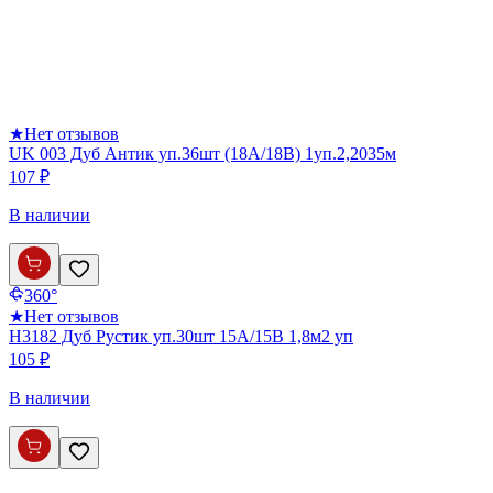
★
Нет отзывов
UK 003 Дуб Антик уп.36шт (18А/18В) 1уп.2,2035м
107 ₽
В наличии
360°
★
Нет отзывов
Н3182 Дуб Рустик уп.30шт 15А/15В 1,8м2 уп
105 ₽
В наличии