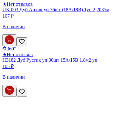
★
Нет отзывов
UK 003 Дуб Антик уп.36шт (18А/18В) 1уп.2,2035м
107 ₽
В наличии
360°
★
Нет отзывов
Н3182 Дуб Рустик уп.30шт 15А/15В 1,8м2 уп
105 ₽
В наличии