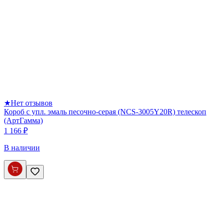
★
Нет отзывов
Короб с упл. эмаль песочно-серая (NCS-3005Y20R) телескоп
(АртГамма)
1 166 ₽
В наличии