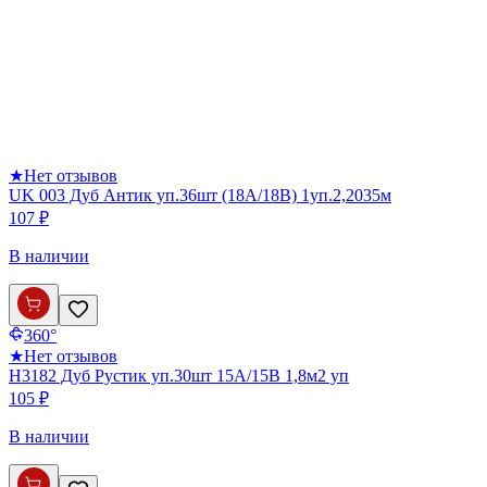
★
Нет отзывов
UK 003 Дуб Антик уп.36шт (18А/18В) 1уп.2,2035м
107 ₽
В наличии
360°
★
Нет отзывов
Н3182 Дуб Рустик уп.30шт 15А/15В 1,8м2 уп
105 ₽
В наличии