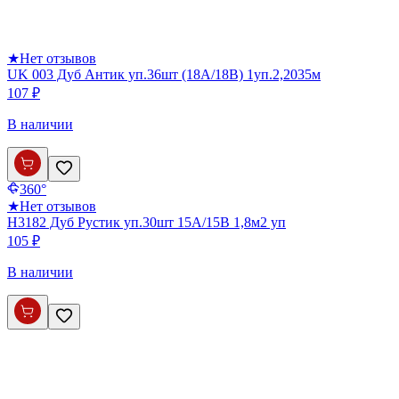
★
Нет отзывов
UK 003 Дуб Антик уп.36шт (18А/18В) 1уп.2,2035м
107 ₽
В наличии
360°
★
Нет отзывов
Н3182 Дуб Рустик уп.30шт 15А/15В 1,8м2 уп
105 ₽
В наличии