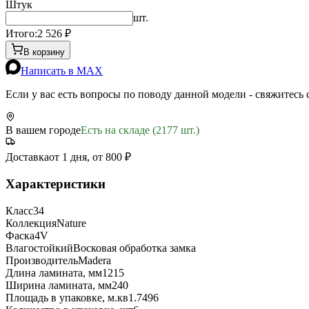
Штук
шт.
Итого:
2 526
₽
В корзину
Написать в MAX
Если у вас есть вопросы по поводу данной модели - свяжитесь
В вашем городе
Есть на складе (2177 шт.)
Доставка
от 1 дня, от 800 ₽
Характеристики
Класс
34
Коллекция
Nature
Фаска
4V
Влагостойкий
Восковая обработка замка
Производитель
Madera
Длина ламината, мм
1215
Ширина ламината, мм
240
Площадь в упаковке, м.кв
1.7496