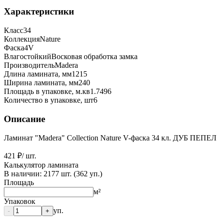
Характеристики
Класс
34
Коллекция
Nature
Фаска
4V
Влагостойкий
Восковая обработка замка
Производитель
Madera
Длина ламината, мм
1215
Ширина ламината, мм
240
Площадь в упаковке, м.кв
1.7496
Количество в упаковке, шт
6
Описание
Ламинат "Madera" Collection Nature V-фаска 34 кл. ДУБ ПЕПЕЛ
421 ₽
/ шт.
Калькулятор ламината
В наличии:
2177
шт. (
362
уп.)
Площадь
м²
Упаковок
уп.
-
+