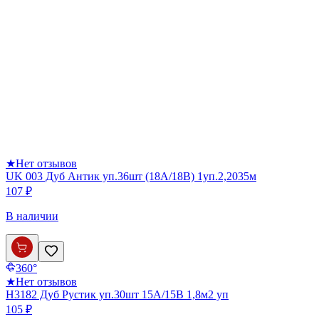
★
Нет отзывов
UK 003 Дуб Антик уп.36шт (18А/18В) 1уп.2,2035м
107 ₽
В наличии
360°
★
Нет отзывов
Н3182 Дуб Рустик уп.30шт 15А/15В 1,8м2 уп
105 ₽