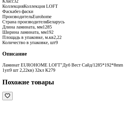
Класс
32
Коллекция
Коллекция LOFT
Фаска
без фаски
Производитель
Eurohome
Страна производителя
Беларусь
Длина ламината, мм
1285
Ширина ламината, мм
192
Площадь в упаковке, м.кв
2,22
Количество в упаковке, шт
9
Описание
Ламинат EUROHOME LOFT"Дуб Вест Сайд/1285*192*8mm
1уп9 шт 2,22кв) 32кл К279
Похожие товары