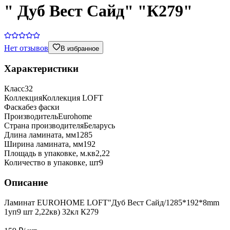
" Дуб Вест Сайд" "К279"
Нет отзывов
В избранное
Характеристики
Класс
32
Коллекция
Коллекция LOFT
Фаска
без фаски
Производитель
Eurohome
Страна производителя
Беларусь
Длина ламината, мм
1285
Ширина ламината, мм
192
Площадь в упаковке, м.кв
2,22
Количество в упаковке, шт
9
Описание
Ламинат EUROHOME LOFT"Дуб Вест Сайд/1285*192*8mm
1уп9 шт 2,22кв) 32кл К279